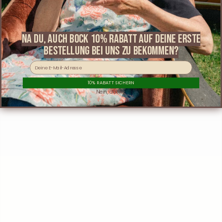
Customer Care
Legal
About Trad Drive
​Na du, auch bock 10% RABATT AUF DEINE ERSTE
BESTELLUNG bei uns zu bekommen?
Email
10% RABATT SICHERN
Trad Drive © 2026
Nein, danke.