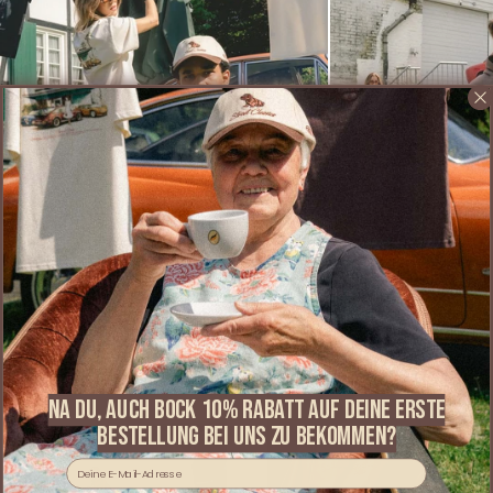
Alle Produkte
Pullover
Shop now
Shop now
​Na du, auch bock 10% RABATT AUF DEINE ERSTE
BESTELLUNG bei uns zu bekommen?
Email