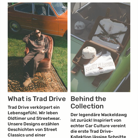
What is Trad Drive
Behind the
Collection
e!
Trad Drive verkörpert ein
Lebensgefühl. Wir leben
Der legendäre Wackeldawg
Oldtimer und Streetwear.
ist zurück! Inspiriert von
Unsere Designs erzählen
echter Car Culture vereint
Geschichten von Street
die erste Trad Drive-
Classics und einer
Kollektion lässige Schnitte